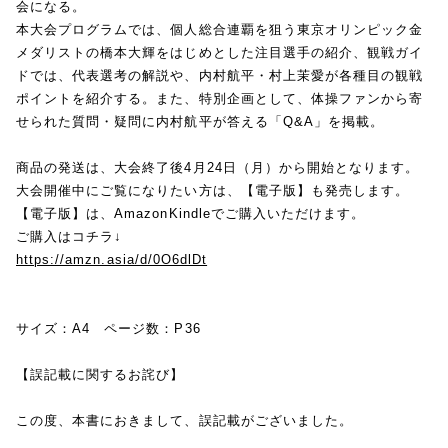
会になる。
本大会プログラムでは、個人総合連覇を狙う東京オリンピック金
メダリストの橋本大輝をはじめとした注目選手の紹介、観戦ガイ
ドでは、代表選考の解説や、内村航平・村上茉愛が各種目の観戦
ポイントを紹介する。また、特別企画として、体操ファンから寄
せられた質問・疑問に内村航平が答える「Q&A」を掲載。
商品の発送は、大会終了後4月24日（月）から開始となります。
大会開催中にご覧になりたい方は、【電子版】も発売します。
【電子版】は、AmazonKindleでご購入いただけます。
ご購入はコチラ↓
https://amzn.asia/d/0O6dlDt
サイズ：A4 ページ数：P36
【誤記載に関するお詫び】
この度、本書におきまして、誤記載がございました。